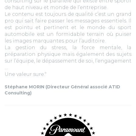
consulting sur le parallèle qui existe entre sportif
de haut niveau et monde de l’entreprise.
Le contenu est toujours de qualité c’est un grand
pro qui sait faire passer les messages essentiels. Il
est pointu et pertinent et le monde du sport
automobile est un formidable terrain où puiser
les images marquantes pour l’auditoire.
La gestion du stress, la force mentale, la
préparation physique mais également des sujets
sur l’équipe, le dépassement de soi, l’engagement
…
Une valeur sure."
Stéphane MORIN (Directeur Général associé ATID
Consulting)