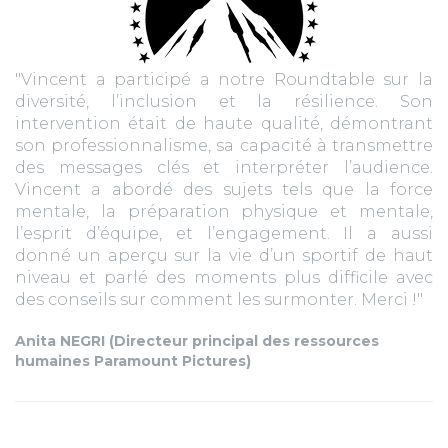
"Vincent a participé a notre Roundtable sur la
diversité, l’inclusion et la résilience. Son
intervention était de haute qualité, démontrant
son professionnalisme, sa capacité à transmettre
des messages clés et interpréter l’audience.
Vincent a abordé des sujets tels que la force
mentale, la préparation physique et mentale,
l’esprit d’équipe, et l’engagement. Il a aussi
donné un aperçu sur la vie d’un sportif de haut
niveau et parlé des moments plus difficile avec
des conseils sur comment les surmonter. Merci !"
Anita NEGRI (Directeur principal des ressources
humaines Paramount Pictures)