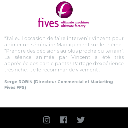
"J'ai eu l'occasion de faire intervenir Vincent pour
animer un séminaire Management sur le thème :
"Prendre des décisions au plus proche du terrain".
La séance animée par Vincent a été très
appréciée des participants ! Partage d'expérience
très riche... Je le recommande vivement !"
Serge ROBIN (Directeur Commercial et Marketing
Fives FFS)